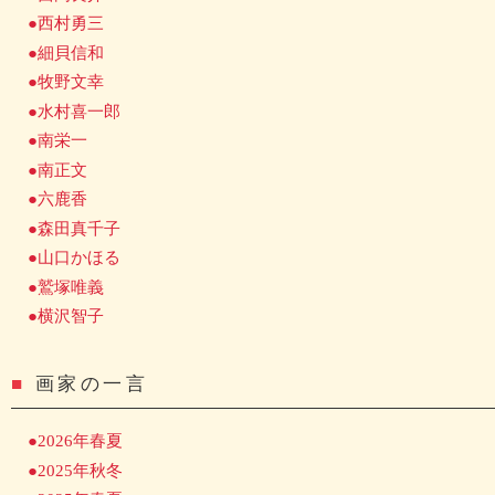
●西村勇三
●細貝信和
●牧野文幸
●水村喜一郎
●南栄一
●南正文
●六鹿香
●森田真千子
●山口かほる
●鷲塚唯義
●横沢智子
■
画家の一言
●2026年春夏
●2025年秋冬