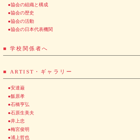
●協会の組織と構成
●協会の歴史
●協会の活動
●協会の日本代表機関
■
学校関係者へ
■
ARTIST・ギャラリー
●安達巌
●飯原孝
●石橋亨弘
●石原生美夫
●井上忠
●梅宮俊明
●浦上哲也