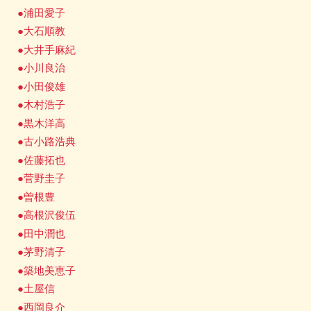
●浦田愛子
●大石順教
●大井手麻紀
●小川良治
●小田俊雄
●木村浩子
●黒木洋高
●古小路浩典
●佐藤拓也
●菅野圭子
●曽根豊
●高根沢俊伍
●田中潤也
●茅野清子
●築地美恵子
●土屋信
●西岡良介