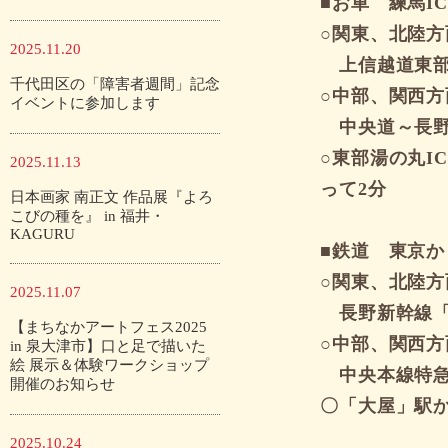
■お車 練馬I
○関東、北陸方
2025.11.20
上信越道東部
千代田区の「障害者週間」記念
○中部、関西方
イベントに参加します
中央道～長野
○東部湯の丸I
2025.11.13
って2分
日本画家 南正文 作品展『よろ
こびの種を』 in 福井・
KAGURU
■鉄道 東京か
○関東、北陸方
2025.11.07
長野新幹線「
【まちなかアートフェス2025
○中部、関西方
in 泉大津市】口と足で描いた
絵 展示＆体験ワークショップ
中央本線特急
開催のお知らせ
〇「大屋」駅か
2025.10.24