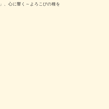
」、心に響く～よろこびの種を
。