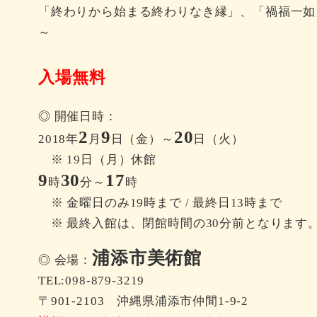
「終わりから始まる終わりなき縁」、「禍福一如
～
入場無料
◎ 開催日時：
2
9
20
2018年
月
日（金）～
日（火）
※ 19日（月）休館
9
30
17
時
分～
時
※ 金曜日のみ19時まで / 最終日13時まで
※ 最終入館は、閉館時間の30分前となります
浦添市美術館
◎ 会場：
TEL:098-879-3219
〒901-2103 沖縄県浦添市仲間1-9-2