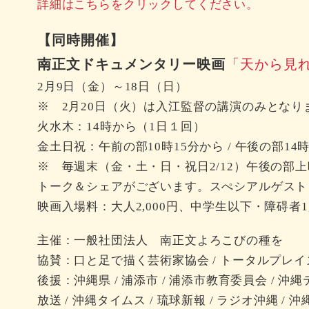
詳細はこちらをクリックしてください。
【同時開催】
南正文ドキュメンタリー映画
「天から見
2月9日（金）～18日（日）
※ 2月20日（火）は入江監督の講演のみとなり
火水木：14時から（1日１回）
金土日祝：午前の部10時15分から / 午後の部14
※ 毎週末（金・土・日・祝日2/12）午後の部
トーク＆シェアがございます。スぺシアルゲスト
映画入場料：大人2,000円、中学生以下・障碍者1,
主催：一般社団法人 南正文よろこびの種を
協賛：口と足で描く芸術家協会 / トータルプレイ
後援：沖縄県 / 浦添市 / 浦添市教育委員会 / 沖縄
放送 / 沖縄タイムス / 琉球新報 / ラジオ沖縄 /