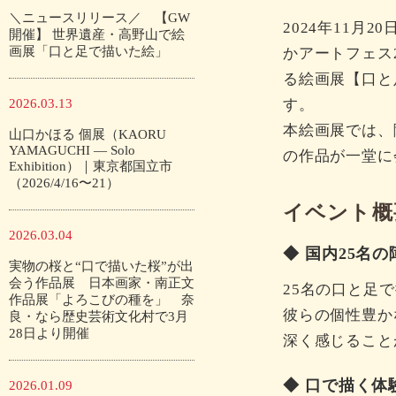
＼ニュースリリース／ 【GW
2024年11月
開催】 世界遺産・高野山で絵
画展「口と足で描いた絵」
かアートフェス
る絵画展【口と
2026.03.13
す。
本絵画展では、
山口かほる 個展（KAORU
YAMAGUCHI — Solo
の作品が一堂に
Exhibition）｜東京都国立市
（2026/4/16〜21）
イベント概
2026.03.04
◆ 国内25名
実物の桜と“口で描いた桜”が出
会う作品展 日本画家・南正文
25名の口と足
作品展「よろこびの種を」 奈
彼らの個性豊か
良・なら歴史芸術文化村で3月
28日より開催
深く感じること
◆ 口で描く体
2026.01.09