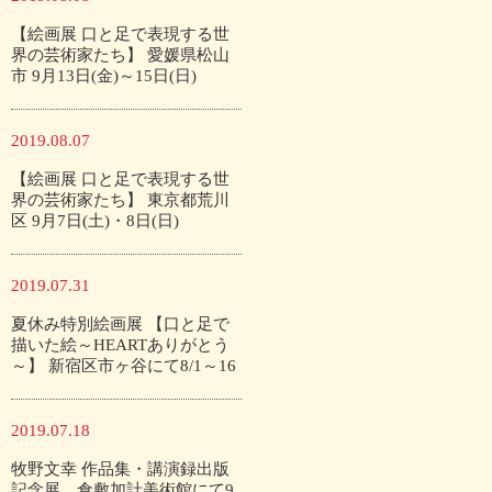
【絵画展 口と足で表現する世
界の芸術家たち】 愛媛県松山
市 9月13日(金)～15日(日)
2019.08.07
【絵画展 口と足で表現する世
界の芸術家たち】 東京都荒川
区 9月7日(土)・8日(日)
2019.07.31
夏休み特別絵画展 【口と足で
描いた絵～HEARTありがとう
～】 新宿区市ヶ谷にて8/1～16
2019.07.18
牧野文幸 作品集・講演録出版
記念展 倉敷加計美術館にて9