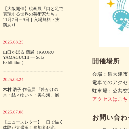
【大阪開催】絵画展「口と足で
表現する世界の芸術家たち」
11月7日～9日｜入場無料・実
演あり
2025.08.25
山口かほる 個展（KAORU
YAMAGUCHI — Solo
開催場所
Exhibition）
会場：泉大津市 
2025.08.24
電車でのアクセ
木村 浩子 作品展 「鈴かけの
駐車場：公共交
木・結＜ゆい＞・美ら海」展
アクセスはこち
2025.07.08
お問い合わ
【ニュースレター】 口で描く
体験が大盛況！参加者48名、