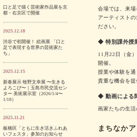
口と足で描く芸術家作品展を京
会場では、来場
都・右京区で開催
アーティストの
ださい。
2025.12.18
◆ 特別課外授
渋谷で初開催！ 絵画展 「口と
足で表現する世界の芸術家た
ち」
11月22日（
開催。
2025.12.15
授業や体験を通
貴重な機会を提
新春展示 牧野文幸展 〜生きる
よろこび〜｜玉島市民交流セン
ター 美術展示室（2026/1/4〜
◆ 動画によ
1/18）
画家たちの生活
2025.11.21
まちなかア
板橋区「ともに生き活きふれあ
いフェスタ」参加のお知らせ