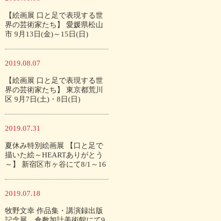
【絵画展 口と足で表現する世
界の芸術家たち】 愛媛県松山
市 9月13日(金)～15日(日)
2019.08.07
【絵画展 口と足で表現する世
界の芸術家たち】 東京都荒川
区 9月7日(土)・8日(日)
2019.07.31
夏休み特別絵画展 【口と足で
描いた絵～HEARTありがとう
～】 新宿区市ヶ谷にて8/1～16
2019.07.18
牧野文幸 作品集・講演録出版
記念展 倉敷加計美術館にて9