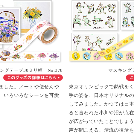
ングテープ30ミリ幅 No.378
マスキングテ
ました。ノートや便せんや
東京オリンピックで熱戦を
、いろいろなシーンを可愛
手の姿を、日本オリジナル
してみました。かつては日
ると言われた小川や沼が点
が広がっていたことでしょ
声が聞こえる、清流の復活