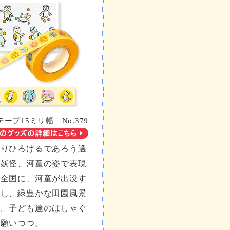
ープ15ミリ幅 No.379
くりひろげるであろう選
の妖怪、河童の姿で表現
本全国に、河童が出没す
在し、緑豊かな田園風景
う。子ども達のはしゃぐ
を願いつつ。