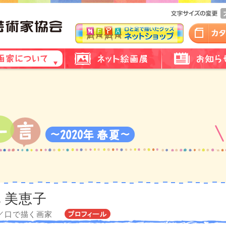
 美恵子
／口で描く画家