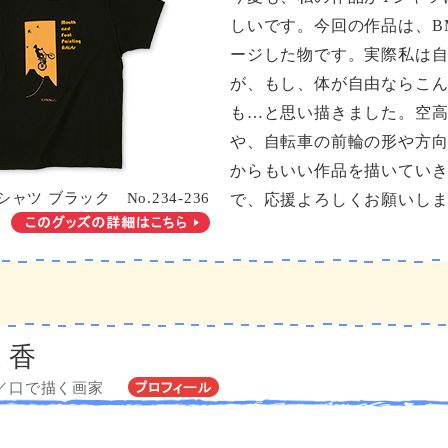
しいです。今回の作品は、B
ージした物です。実際私は
が、もし、体が自由ならこ
も…と思い描きました。空
や、自転車の前輪の形や方
からもいい作品を描いてい
シャツ ブラック No.234-236
で、応援よろしくお願いし
 香
／口で描く画家