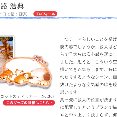
路 浩典
／口で描く画家
一つテーマらしいことを挙
脱力感でしょうか。親犬は
らで子犬らは安心感を形に
ました。思うと、こういう
描いてきた気もします。時
れたりするようなシーン、
抜けたような空気感の絵を
思います。
コットスティッカー No.367
真っ先に親犬の位置が決ま
に配置してというプランで
やと中々上手く決まらず、