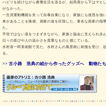
ハビリを続けながら療養生活を送るが、結局肩から下はマヒ
がなかった。
一生涯運動機能を失って自暴自棄になり、家族にも迷惑を強
来があることを痛感、画家の道を目指した。著名な画家の指
た。
平坦ではない道をつまずきながら、家族と協会に支えられ歩
日々の喜びや人の温かさを貴重なものと感じている。
水村喜一郎美術館で見た、水村さんの風景画に刺激を受け、
る。
>> 古小路 浩典の絵から作ったグッズへ 動物た