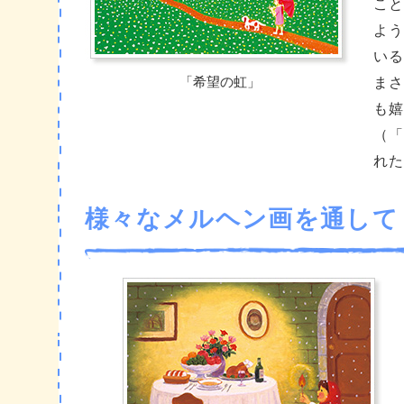
こと
よう
いる
「希望の虹」
まさ
も嬉
（「
れた
様々なメルヘン画を通して