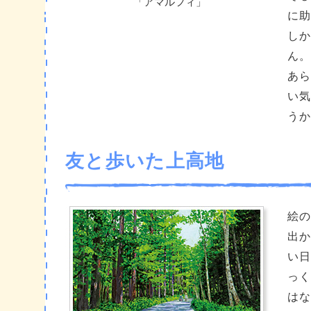
「アマルフィ」
に助
しか
ん。
あら
い気
うか
友と歩いた上高地
絵の
出か
い日
っく
はな