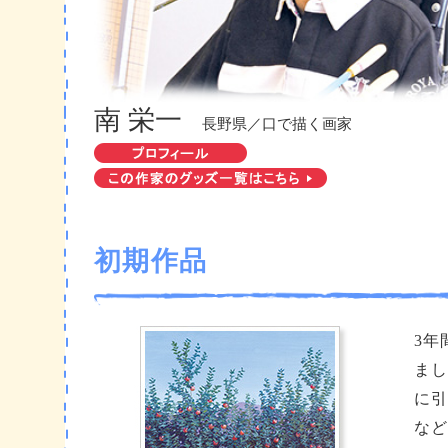
南 栄一
長野県／口で描く画家
初期作品
3年
まし
に引
など