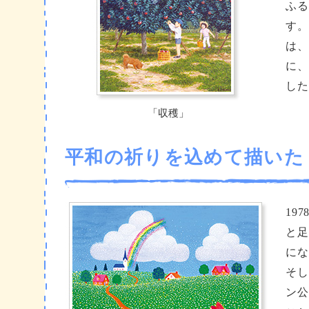
ふる
す。
は、
に、
した
「収穫」
平和の祈りを込めて描いた
19
と足
にな
そし
ン公