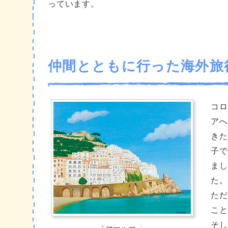
っています。
仲間とともに行った海外旅
コロ
アへ
きた
子で
まし
た。
ただ
こと
そし