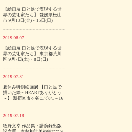
【絵画展 口と足で表現する世
界の芸術家たち】 愛媛県松山
市 9月13日(金)～15日(日)
2019.08.07
【絵画展 口と足で表現する世
界の芸術家たち】 東京都荒川
区 9月7日(土)・8日(日)
2019.07.31
夏休み特別絵画展 【口と足で
描いた絵～HEARTありがとう
～】 新宿区市ヶ谷にて8/1～16
2019.07.18
牧野文幸 作品集・講演録出版
記念展 倉敷加計美術館にて9