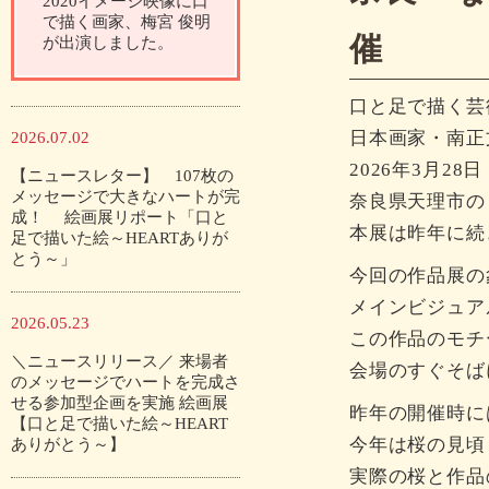
2020イメージ映像に口
で描く画家、梅宮 俊明
催
が出演しました。
口と足で描く芸
日本画家・南正文
2026.07.02
2026年3月2
【ニュースレター】 107枚の
メッセージで大きなハートが完
奈良県天理市の
成！ 絵画展リポート「口と
本展は昨年に続
足で描いた絵～HEARTありが
とう～」
今回の作品展の
メインビジュア
2026.05.23
この作品のモチ
＼ニュースリリース／ 来場者
会場のすぐそば
のメッセージでハートを完成さ
せる参加型企画を実施 絵画展
昨年の開催時に
【口と足で描いた絵～HEART
今年は桜の見頃
ありがとう～】
実際の桜と作品