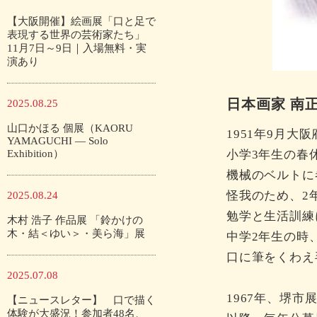
【大阪開催】絵画展「口と足で
表現する世界の芸術家たち」
11月7日～9日｜入場無料・実
演あり
日本画家 南
2025.08.25
山口かほる 個展（KAORU
1951年9月大
YAMAGUCHI — Solo
Exhibition）
小学3年生の春
機械のベルトに
怪我のため、2
2025.08.24
勉学と生活訓練
木村 浩子 作品展 「鈴かけの
木・結＜ゆい＞・美ら海」展
中学2年生の時
口に筆をくわえ
2025.07.08
1967年、堺
【ニュースレター】 口で描く
体験が大盛況！参加者48名、