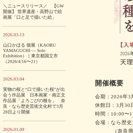
＼ニュースリリース／ 【GW
開催】 世界遺産・高野山で絵
画展「口と足で描いた絵」
2026.03.13
山口かほる 個展（KAORU
YAMAGUCHI — Solo
Exhibition）｜東京都国立市
（2026/4/16〜21）
2026.03.04
開催概要
実物の桜と“口で描いた桜”が出
会う作品展 日本画家・南正文
会期：2026年
作品展「よろこびの種を」 奈
休館日：3月30
良・なら歴史芸術文化村で3月
28日より開催
時間：10:00〜17
会場：なら歴史
2026.01.09
（奈良県天理