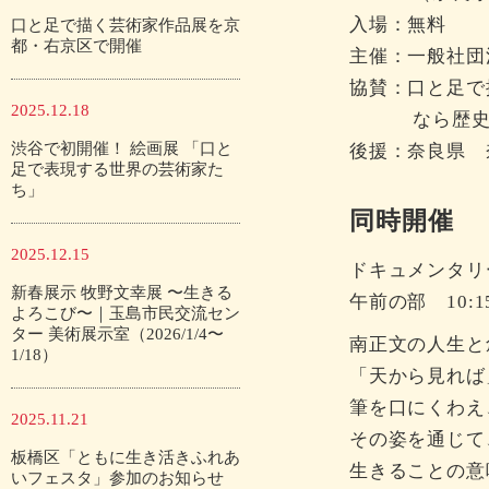
入場：無料
口と足で描く芸術家作品展を京
都・右京区で開催
主催：一般社団
協賛：口と足で
2025.12.18
なら歴史文化
渋谷で初開催！ 絵画展 「口と
後援：奈良県 
足で表現する世界の芸術家た
ち」
同時開催
2025.12.15
ドキュメンタリ
新春展示 牧野文幸展 〜生きる
午前の部 10:1
よろこび〜｜玉島市民交流セン
ター 美術展示室（2026/1/4〜
南正文の人生と
1/18）
「天から見れば
筆を口にくわえ
2025.11.21
その姿を通じて
板橋区「ともに生き活きふれあ
生きることの意
いフェスタ」参加のお知らせ