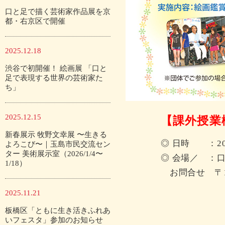
口と足で描く芸術家作品展を京
都・右京区で開催
2025.12.18
渋谷で初開催！ 絵画展 「口と
足で表現する世界の芸術家た
ち」
2025.12.15
【課外授業
新春展示 牧野文幸展 〜生きる
◎ 日時 ：2019
よろこび〜｜玉島市民交流セン
ター 美術展示室（2026/1/4〜
◎ 会場／ ：
1/18）
お問合せ 〒16
東京都新宿
2025.11.21
生泉市ヶ
板橋区「ともに生き活きふれあ
TEL:03-32
いフェスタ」参加のお知らせ