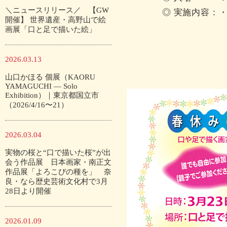
＼ニュースリリース／ 【GW
◎ 実施内容：
開催】 世界遺産・高野山で絵
・口で
画展「口と足で描いた絵」
・協会に
・オリジ
2026.03.13
・春休み
山口かほる 個展（KAORU
YAMAGUCHI — Solo
Exhibition）｜東京都国立市
（2026/4/16〜21）
2026.03.04
実物の桜と“口で描いた桜”が出
会う作品展 日本画家・南正文
作品展「よろこびの種を」 奈
良・なら歴史芸術文化村で3月
28日より開催
2026.01.09