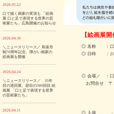
2026.05.22
口で描く画家の実演も 「絵画
展 口と足で表現する世界の芸
術家たち」広島開催のお知らせ
【絵画展開
2026.04.30
◎ 名称 ：口
＼ニュースリリース／ 和泉市
制70周年記念、障がい画家の
◎ 日時 ：2019
絵画展を開催
※ 土・
※ 3月23
2026.04.24
◎ 会場／ ：
＼ニュースリリース／ 35年
お問合せ 〒16
目の巡回展、節目の300回目 絵
画展 「口と足で表現する世界
東京都新宿
の芸術家たち」
生泉市ヶ
TEL:03-32
2026.04.11
◎ 入場 