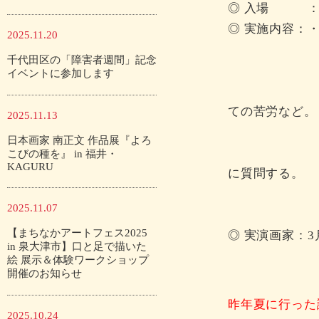
◎ 入場 
◎ 実施内容：
2025.11.20
実際に画家
千代田区の「障害者週間」記念
・画家
イベントに参加します
自身の障が
ての苦労など。
2025.11.13
・画
日本画家 南正文 作品展『よろ
絵について
こびの種を』 in 福井・
KAGURU
に質問する。
・口で
2025.11.07
実際に口
【まちなかアートフェス2025
◎ 実演画家：3
in 泉大津市】口と足で描いた
3月24日
絵 展示＆体験ワークショップ
開催のお知らせ
3月25日
昨年夏に行った
2025.10.24