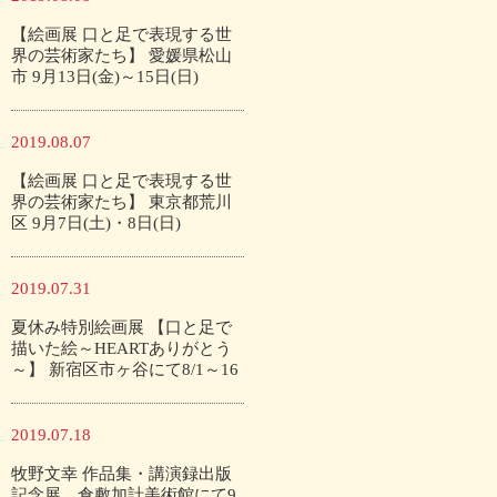
【絵画展 口と足で表現する世
界の芸術家たち】 愛媛県松山
市 9月13日(金)～15日(日)
2019.08.07
【絵画展 口と足で表現する世
界の芸術家たち】 東京都荒川
区 9月7日(土)・8日(日)
2019.07.31
夏休み特別絵画展 【口と足で
描いた絵～HEARTありがとう
～】 新宿区市ヶ谷にて8/1～16
2019.07.18
牧野文幸 作品集・講演録出版
記念展 倉敷加計美術館にて9