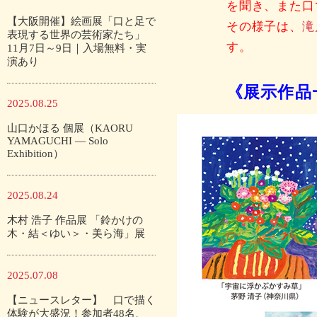
を聞き、また口
【大阪開催】絵画展「口と足で
その様子は、
滝
表現する世界の芸術家たち」
す。
11月7日～9日｜入場無料・実
演あり
《展示作品
2025.08.25
山口かほる 個展（KAORU
YAMAGUCHI — Solo
Exhibition）
2025.08.24
木村 浩子 作品展 「鈴かけの
木・結＜ゆい＞・美ら海」展
2025.07.08
【ニュースレター】 口で描く
体験が大盛況！参加者48名、