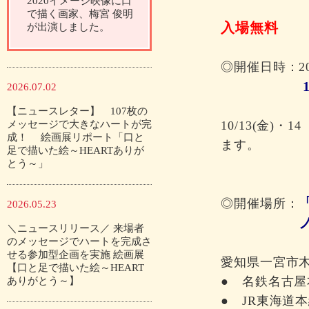
2020イメージ映像に口
で描く画家、梅宮 俊明
入場無料
が出演しました。
◎開催日時：20
2026.07.02
【ニュースレター】 107枚の
メッセージで大きなハートが完
10/13(金)・
成！ 絵画展リポート「口と
ます。
足で描いた絵～HEARTありが
とう～」
◎開催場所：
2026.05.23
＼ニュースリリース／ 来場者
のメッセージでハートを完成さ
せる参加型企画を実施 絵画展
愛知県一宮市木
【口と足で描いた絵～HEART
● 名鉄名古屋
ありがとう～】
● JR東海道