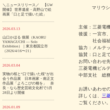
＼ニュースリリース／ 【GW
マリウ
開催】 世界遺産・高野山で絵
画展「口と足で描いた絵」
主催：三菱電
2026.03.13
後援：一宮市
山口かほる 個展（KAORU
社会福祉法
YAMAGUCHI — Solo
Exhibition）｜東京都国立市
協力：メルテ
（2026/4/16〜21）
協賛：口と足
お問い合わせ
2026.03.04
三菱電機ビル
実物の桜と“口で描いた桜”が出
中部支社 総務部 
会う作品展 日本画家・南正文
作品展「よろこびの種を」 奈
良・なら歴史芸術文化村で3月
お誘いあわせ
28日より開催
詳しくは、
三
ご覧くださ
2026.01.09