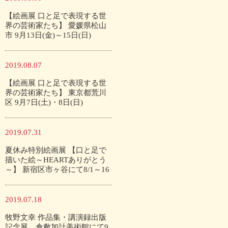
【絵画展 口と足で表現する世
界の芸術家たち】 愛媛県松山
市 9月13日(金)～15日(日)
2019.08.07
【絵画展 口と足で表現する世
界の芸術家たち】 東京都荒川
区 9月7日(土)・8日(日)
2019.07.31
夏休み特別絵画展 【口と足で
描いた絵～HEARTありがとう
～】 新宿区市ヶ谷にて8/1～16
2019.07.18
牧野文幸 作品集・講演録出版
記念展 倉敷加計美術館にて9