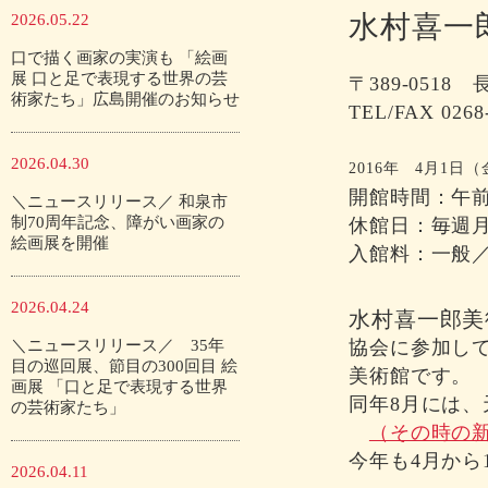
水村喜一
2026.05.22
口で描く画家の実演も 「絵画
展 口と足で表現する世界の芸
〒389-051
術家たち」広島開催のお知らせ
TEL/FAX 0268
2026.04.30
2016年 4月1日
開館時間：午前
＼ニュースリリース／ 和泉市
制70周年記念、障がい画家の
休館日：毎週
絵画展を開催
入館料：一般／
2026.04.24
水村喜一郎美
＼ニュースリリース／ 35年
協会に参加して
目の巡回展、節目の300回目 絵
美術館です。
画展 「口と足で表現する世界
同年8月には
の芸術家たち」
（その時の
今年も4月から
2026.04.11