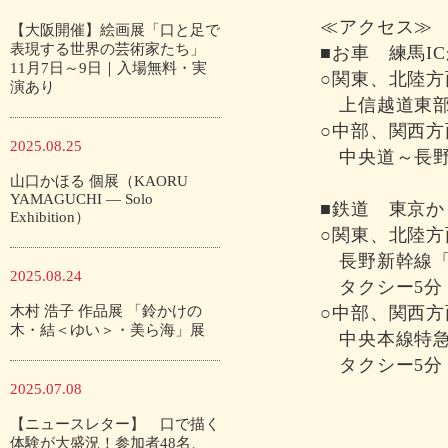
≪アクセス≫
【大阪開催】絵画展「口と足で
表現する世界の芸術家たち」
■お車 練馬I
11月7日～9日｜入場無料・実
○関東、北陸方
演あり
上信越道東部
○中部、関西方
2025.08.25
中央道～長野
山口かほる 個展（KAORU
YAMAGUCHI — Solo
■鉄道 東京か
Exhibition）
○関東、北陸方
長野新幹線「
2025.08.24
タクシー5分（
木村 浩子 作品展 「鈴かけの
○中部、関西方
木・結＜ゆい＞・美ら海」展
中央本線特急
タクシー5分（
2025.07.08
【ニュースレター】 口で描く
体験が大盛況！参加者48名、