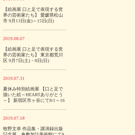
【絵画展 口と足で表現する世
界の芸術家たち】 愛媛県松山
市 9月13日(金)～15日(日)
2019.08.07
【絵画展 口と足で表現する世
界の芸術家たち】 東京都荒川
区 9月7日(土)・8日(日)
2019.07.31
夏休み特別絵画展 【口と足で
描いた絵～HEARTありがとう
～】 新宿区市ヶ谷にて8/1～16
2019.07.18
牧野文幸 作品集・講演録出版
記念展 倉敷加計美術館にて9