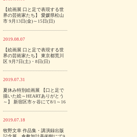
【絵画展 口と足で表現する世
界の芸術家たち】 愛媛県松山
市 9月13日(金)～15日(日)
2019.08.07
【絵画展 口と足で表現する世
界の芸術家たち】 東京都荒川
区 9月7日(土)・8日(日)
2019.07.31
夏休み特別絵画展 【口と足で
描いた絵～HEARTありがとう
～】 新宿区市ヶ谷にて8/1～16
2019.07.18
牧野文幸 作品集・講演録出版
記念展 倉敷加計美術館にて9