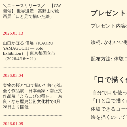
＼ニュースリリース／ 【GW
開催】 世界遺産・高野山で絵
プレゼント
画展「口と足で描いた絵」
プレゼント内容
2026.03.13
絵柄: かわい
山口かほる 個展（KAORU
YAMAGUCHI — Solo
Exhibition）｜東京都国立市
配布方法: 体
（2026/4/16〜21）
2026.03.04
「口で描く
実物の桜と“口で描いた桜”が出
会う作品展 日本画家・南正文
自分で口を使っ
作品展「よろこびの種を」 奈
「口と足で描く
良・なら歴史芸術文化村で3月
28日より開催
体験できるコー
絵を描くのって
2026.01.09