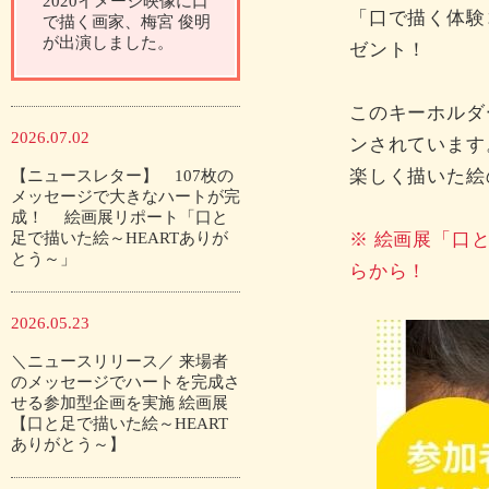
2020イメージ映像に口
「口で描く体験
で描く画家、梅宮 俊明
が出演しました。
ゼント！
このキーホルダ
2026.07.02
ンされています
楽しく描いた絵
【ニュースレター】 107枚の
メッセージで大きなハートが完
成！ 絵画展リポート「口と
足で描いた絵～HEARTありが
※ 絵画展「口
とう～」
らから！
2026.05.23
＼ニュースリリース／ 来場者
のメッセージでハートを完成さ
せる参加型企画を実施 絵画展
【口と足で描いた絵～HEART
ありがとう～】