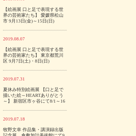
【絵画展 口と足で表現する世
界の芸術家たち】 愛媛県松山
市 9月13日(金)～15日(日)
2019.08.07
【絵画展 口と足で表現する世
界の芸術家たち】 東京都荒川
区 9月7日(土)・8日(日)
2019.07.31
夏休み特別絵画展 【口と足で
描いた絵～HEARTありがとう
～】 新宿区市ヶ谷にて8/1～16
2019.07.18
牧野文幸 作品集・講演録出版
記念展 倉敷加計美術館にて9