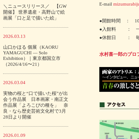
E-mail
mizumurabij
＼ニュースリリース／ 【GW
開催】 世界遺産・高野山で絵
画展「口と足で描いた絵」
●開館時間 ： 10
●入館料 ： 一般
2026.03.13
●休館日 ： 毎
山口かほる 個展（KAORU
YAMAGUCHI — Solo
水村喜一郎のプロ
Exhibition）｜東京都国立市
（2026/4/16〜21）
2026.03.04
実物の桜と“口で描いた桜”が出
会う作品展 日本画家・南正文
作品展「よろこびの種を」 奈
良・なら歴史芸術文化村で3月
28日より開催
2026.01.09