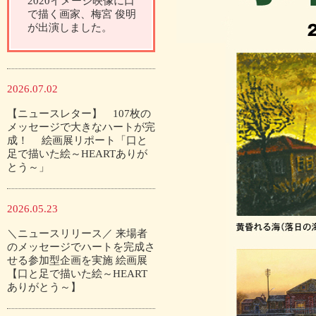
2020イメージ映像に口
で描く画家、梅宮 俊明
が出演しました。
2026.07.02
【ニュースレター】 107枚の
メッセージで大きなハートが完
成！ 絵画展リポート「口と
足で描いた絵～HEARTありが
とう～」
2026.05.23
＼ニュースリリース／ 来場者
のメッセージでハートを完成さ
せる参加型企画を実施 絵画展
【口と足で描いた絵～HEART
ありがとう～】