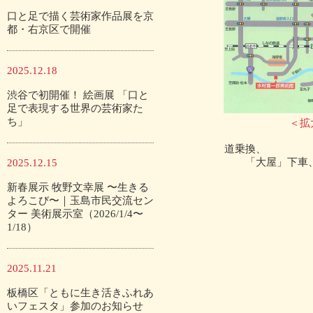
口と足で描く芸術家作品展を京
都・右京区で開催
2025.12.18
渋谷で初開催！ 絵画展 「口と
足で表現する世界の芸術家た
ち」
＜拡
道乗換、
「大屋」下車、タ
2025.12.15
新春展示 牧野文幸展 〜生きる
よろこび〜｜玉島市民交流セン
ター 美術展示室（2026/1/4〜
1/18）
2025.11.21
板橋区「ともに生き活きふれあ
いフェスタ」参加のお知らせ