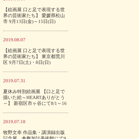
【絵画展 口と足で表現する世
界の芸術家たち】 愛媛県松山
市 9月13日(金)～15日(日)
2019.08.07
【絵画展 口と足で表現する世
界の芸術家たち】 東京都荒川
区 9月7日(土)・8日(日)
2019.07.31
夏休み特別絵画展 【口と足で
描いた絵～HEARTありがとう
～】 新宿区市ヶ谷にて8/1～16
2019.07.18
牧野文幸 作品集・講演録出版
記念展 倉敷加計美術館にて9