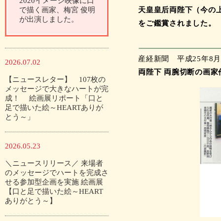
2020イメージ映像に口
で描く画家、梅宮 俊明
天皇皇后両陛下（今の
が出演しました。
をご鑑賞されました。
産経新聞 平成25年8月
2026.07.02
両陛下 両腕切断の画家
【ニュースレター】 107枚の
メッセージで大きなハートが完
成！ 絵画展リポート「口と
足で描いた絵～HEARTありが
とう～」
2026.05.23
＼ニュースリリース／ 来場者
のメッセージでハートを完成さ
せる参加型企画を実施 絵画展
【口と足で描いた絵～HEART
ありがとう～】