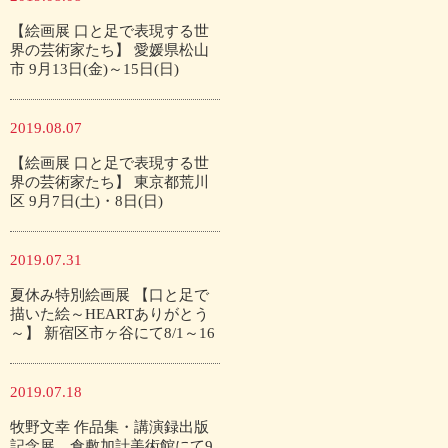
【絵画展 口と足で表現する世
界の芸術家たち】 愛媛県松山
市 9月13日(金)～15日(日)
2019.08.07
【絵画展 口と足で表現する世
界の芸術家たち】 東京都荒川
区 9月7日(土)・8日(日)
2019.07.31
夏休み特別絵画展 【口と足で
描いた絵～HEARTありがとう
～】 新宿区市ヶ谷にて8/1～16
2019.07.18
牧野文幸 作品集・講演録出版
記念展 倉敷加計美術館にて9