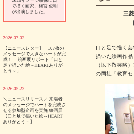
2020イメージ映像に口
で描く画家、梅宮 俊明
が出演しました。
三
2026.07.02
口と足で描く芸
【ニュースレター】 107枚の
メッセージで大きなハートが完
描いた絵画作品
成！ 絵画展リポート「口と
（以下敬称略）主
足で描いた絵～HEARTありが
とう～」
の同社「教育セ
2026.05.23
＼ニュースリリース／ 来場者
のメッセージでハートを完成さ
せる参加型企画を実施 絵画展
【口と足で描いた絵～HEART
ありがとう～】