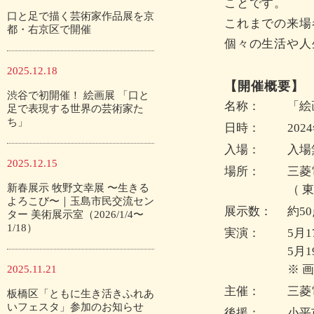
ことです。
口と足で描く芸術家作品展を京
これまでの来場
都・右京区で開催
個々の生活や人
2025.12.18
【開催概要】
渋谷で初開催！ 絵画展 「口と
名称：
「絵
足で表現する世界の芸術家た
ち」
日時：
202
入場：
入場
2025.12.15
場所：
三菱
新春展示 牧野文幸展 〜生きる
（ 
よろこび〜｜玉島市民交流セン
展示数：
約5
ター 美術展示室（2026/1/4〜
1/18）
実演：
5月
5月
※ 
2025.11.21
主催：
三菱
板橋区「ともに生き活きふれあ
いフェスタ」参加のお知らせ
後援：
小平