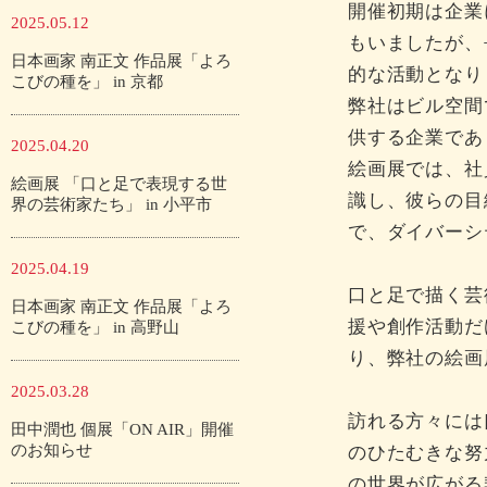
開催初期は企業
2025.05.12
もいましたが、
日本画家 南正文 作品展「よろ
的な活動となり
こびの種を」 in 京都
弊社はビル空間
供する企業であ
2025.04.20
絵画展では、社
絵画展 「口と足で表現する世
識し、彼らの目
界の芸術家たち」 in 小平市
で、ダイバーシ
2025.04.19
口と足で描く芸
日本画家 南正文 作品展「よろ
援や創作活動だ
こびの種を」 in 高野山
り、弊社の絵画
2025.03.28
訪れる方々には
田中潤也 個展「ON AIR」開催
のお知らせ
のひたむきな努
の世界が広がる