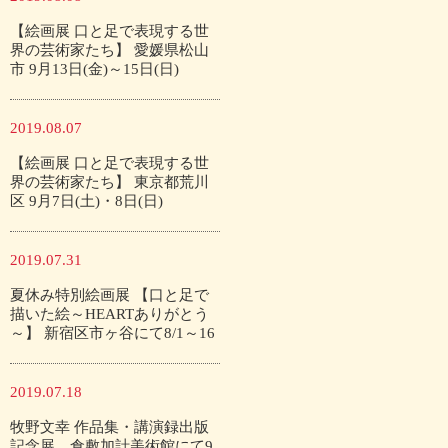
【絵画展 口と足で表現する世
界の芸術家たち】 愛媛県松山
市 9月13日(金)～15日(日)
2019.08.07
【絵画展 口と足で表現する世
界の芸術家たち】 東京都荒川
区 9月7日(土)・8日(日)
2019.07.31
夏休み特別絵画展 【口と足で
描いた絵～HEARTありがとう
～】 新宿区市ヶ谷にて8/1～16
2019.07.18
牧野文幸 作品集・講演録出版
記念展 倉敷加計美術館にて9