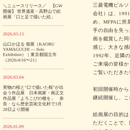
三菱電機ビルソ
＼ニュースリリース／ 【GW
開催】 世界遺産・高野山で絵
会社）は、19
画展「口と足で描いた絵」
め、MFPAに
手の自由を失っ
2026.03.13
画を鑑賞した同
山口かほる 個展（KAORU
感じ、大きな感
YAMAGUCHI — Solo
Exhibition）｜東京都国立市
1992年、近
（2026/4/16〜21）
ご来場の皆様か
ご覧いただきた
2026.03.04
実物の桜と“口で描いた桜”が出
初回開催時から
会う作品展 日本画家・南正文
継続開催し、これ
作品展「よろこびの種を」 奈
良・なら歴史芸術文化村で3月
28日より開催
絵画展の目的は
ただくことで、
2026.01.09