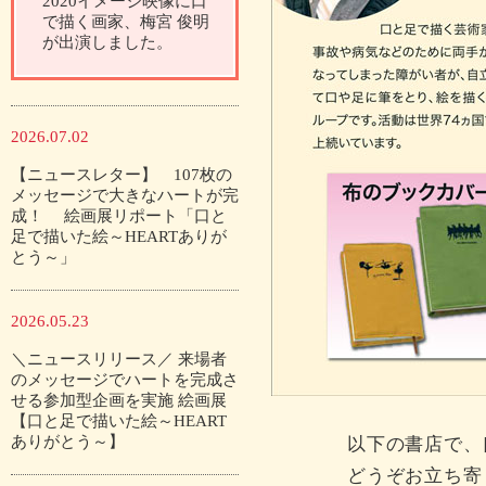
2020イメージ映像に口
で描く画家、梅宮 俊明
が出演しました。
2026.07.02
【ニュースレター】 107枚の
メッセージで大きなハートが完
成！ 絵画展リポート「口と
足で描いた絵～HEARTありが
とう～」
2026.05.23
＼ニュースリリース／ 来場者
のメッセージでハートを完成さ
せる参加型企画を実施 絵画展
【口と足で描いた絵～HEART
ありがとう～】
以下の書店で、
どうぞお立ち寄