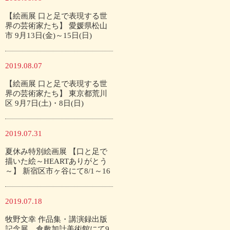
【絵画展 口と足で表現する世
界の芸術家たち】 愛媛県松山
市 9月13日(金)～15日(日)
2019.08.07
【絵画展 口と足で表現する世
界の芸術家たち】 東京都荒川
区 9月7日(土)・8日(日)
2019.07.31
夏休み特別絵画展 【口と足で
描いた絵～HEARTありがとう
～】 新宿区市ヶ谷にて8/1～16
2019.07.18
牧野文幸 作品集・講演録出版
記念展 倉敷加計美術館にて9