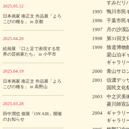
すみだリ
2025.05.12
1995
鴨川市民
日本画家 南正文 作品展「よろ
1996
千葉市民
こびの種を」 in 京都
1997
月の沙漠
1998
第31回
2025.04.20
1999
致道博物
絵画展 「口と足で表現する世
界の芸術家たち」 in 小平市
梁山泊ギ
ギャラリ
2000
青山サロ
2025.04.19
2001
信濃デッ
日本画家 南正文 作品展「よろ
こびの種を」 in 高野山
国民文化祭
2003
中之沢美
2025.03.28
菱川師宣
2004
ギャラリ
田中潤也 個展「ON AIR」開催
のお知らせ
ギャラリ