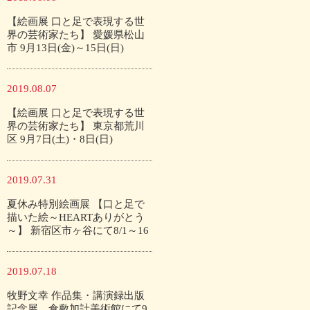
【絵画展 口と足で表現する世
界の芸術家たち】 愛媛県松山
市 9月13日(金)～15日(日)
2019.08.07
【絵画展 口と足で表現する世
界の芸術家たち】 東京都荒川
区 9月7日(土)・8日(日)
2019.07.31
夏休み特別絵画展 【口と足で
描いた絵～HEARTありがとう
～】 新宿区市ヶ谷にて8/1～16
2019.07.18
牧野文幸 作品集・講演録出版
記念展 倉敷加計美術館にて9