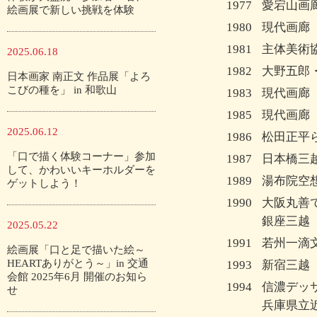
1977
愛宕山画
絵画展で新しい挑戦を体験
1980
現代画廊
1981
主体美術
2025.06.18
1982
大野五郎
日本画家 南正文 作品展「よろ
こびの種を」 in 和歌山
1983
現代画廊
1985
現代画廊
2025.06.12
1986
松田正平
「口で描く体験コーナー」参加
1987
日本橋三
して、かわいいキーホルダーを
1989
湯布院空
ゲットしよう！
1990
大阪丸善
銀座三越
2025.05.22
1991
若州一滴
絵画展「口と足で描いた絵～
HEARTありがとう～」in 交通
1993
新宿三越
会館 2025年6月 開催のお知ら
1994
信濃デッ
せ
兵庫県立