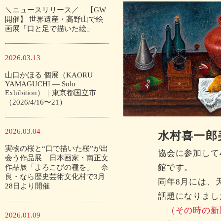
＼ニュースリリース／ 【GW
開催】 世界遺産・高野山で絵
画展「口と足で描いた絵」
2026.03.13
山口かほる 個展（KAORU
YAMAGUCHI — Solo
Exhibition）｜東京都国立市
（2026/4/16〜21）
2026.03.04
水村喜一郎
実物の桜と“口で描いた桜”が出
協会に参加して
会う作品展 日本画家・南正文
館です。
作品展「よろこびの種を」 奈
良・なら歴史芸術文化村で3月
同年8月には、
28日より開催
話題になりまし
（その時の新
2026.01.09