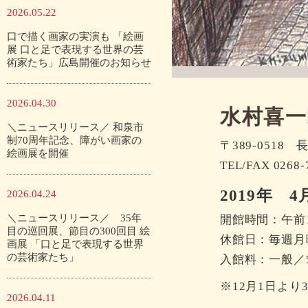
2026.05.22
口で描く画家の実演も 「絵画
展 口と足で表現する世界の芸
術家たち」広島開催のお知らせ
2026.04.30
水村喜一
＼ニュースリリース／ 和泉市
制70周年記念、障がい画家の
〒389-0518
絵画展を開催
TEL/FAX 0268-
2019年 4
2026.04.24
＼ニュースリリース／ 35年
開館時間：午前
目の巡回展、節目の300回目 絵
休館日：毎週月
画展 「口と足で表現する世界
の芸術家たち」
入館料：一般／5
※12月1日より
2026.04.11