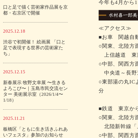
今年も4月から
口と足で描く芸術家作品展を京
都・右京区で開催
≪アクセス≫
2025.12.18
■お車 関越自
渋谷で初開催！ 絵画展 「口と
○関東、北陸方
足で表現する世界の芸術家た
ち」
上信越道 東部
○中部、関西方
2025.12.15
中央道～長野道
○東部湯の丸I
新春展示 牧野文幸展 〜生きる
よろこび〜｜玉島市民交流セン
分
ター 美術展示室（2026/1/4〜
1/18）
■鉄道 東京か
○関東、北陸方
2025.11.21
北陸新幹線「
板橋区「ともに生き活きふれあ
いフェスタ」参加のお知らせ
○中部、関西方