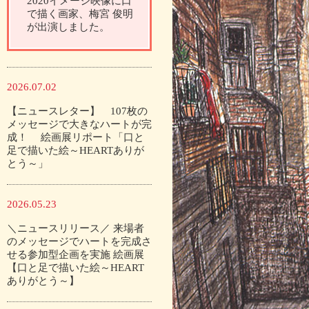
2020イメージ映像に口
で描く画家、梅宮 俊明
が出演しました。
2026.07.02
【ニュースレター】 107枚の
メッセージで大きなハートが完
成！ 絵画展リポート「口と
足で描いた絵～HEARTありが
とう～」
2026.05.23
＼ニュースリリース／ 来場者
のメッセージでハートを完成さ
せる参加型企画を実施 絵画展
【口と足で描いた絵～HEART
ありがとう～】