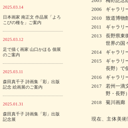
2005
梅野記念
2025.03.14
2006
ギャラリ
日本画家 南正文 作品展「よろ
2010
致道博物
こびの種を」ご案内
2011
ギャラリ
2013
長野県東
2025.03.12
世界の国
足で描く画家 山口かほる 個展
2014
ギャラリ
のご案内
2015
ギャラリ
長野）で
2025.03.11
2016
ギャラリ
森田真千子 詩画集「彩」出版
2017
若州一滴
記念 絵画展のご案内
野・長野
2018
菊川画廊
2025.01.31
森田真千子 詩画集「彩」出版
現在、主体美術
記念展