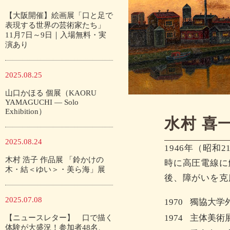
【大阪開催】絵画展「口と足で
表現する世界の芸術家たち」
11月7日～9日｜入場無料・実
演あり
2025.08.25
山口かほる 個展（KAORU
YAMAGUCHI — Solo
Exhibition）
水村 喜
2025.08.24
1946年（昭
木村 浩子 作品展 「鈴かけの
時に高圧電線に
木・結＜ゆい＞・美ら海」展
後、障がいを克
2025.07.08
1970
獨協大学
1974
主体美術
【ニュースレター】 口で描く
体験が大盛況！参加者48名、