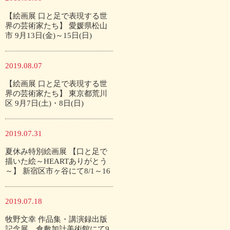
【絵画展 口と足で表現する世
界の芸術家たち】 愛媛県松山
市 9月13日(金)～15日(日)
2019.08.07
【絵画展 口と足で表現する世
界の芸術家たち】 東京都荒川
区 9月7日(土)・8日(日)
2019.07.31
夏休み特別絵画展 【口と足で
描いた絵～HEARTありがとう
～】 新宿区市ヶ谷にて8/1～16
2019.07.18
牧野文幸 作品集・講演録出版
記念展 倉敷加計美術館にて9