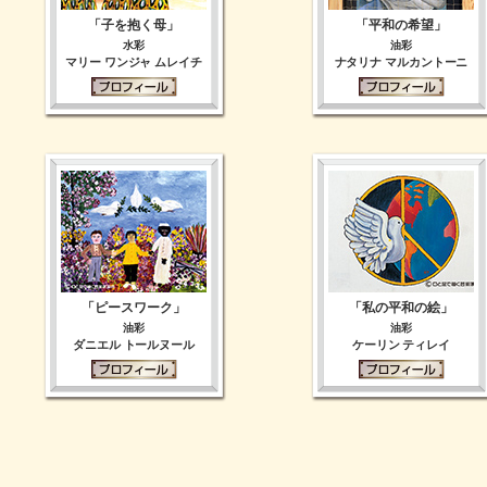
「子を抱く母」
「平和の希望」
水彩
油彩
マリー ワンジャ ムレイチ
ナタリナ マルカントーニ
「ピースワーク」
「私の平和の絵」
油彩
油彩
ダニエル トールヌール
ケーリン ティレイ