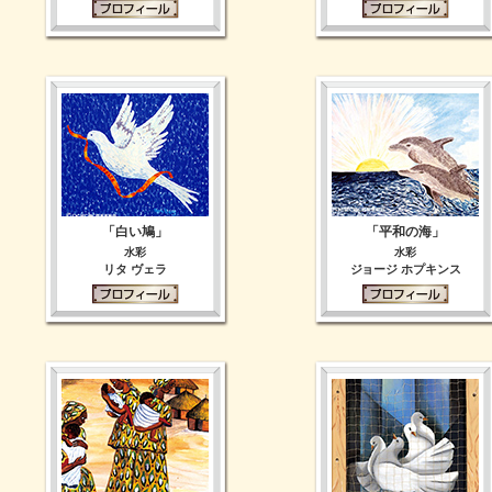
「白い鳩」
「平和の海」
水彩
水彩
リタ ヴェラ
ジョージ ホプキンス