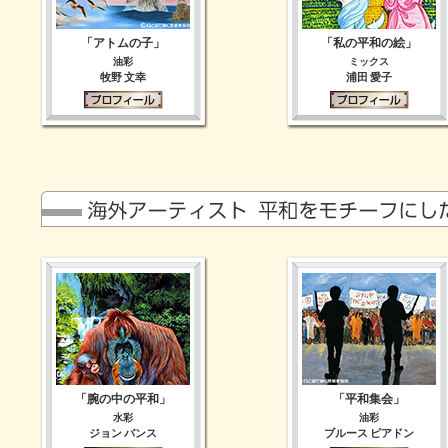
「アトムの子」
「私の平和の絵」
油彩
ミックス
牧野 文幸
浦田 愛子
「腕の中の平和」
「平和集会」
水彩
油彩
ジョン バンス
ブルース ピアドン