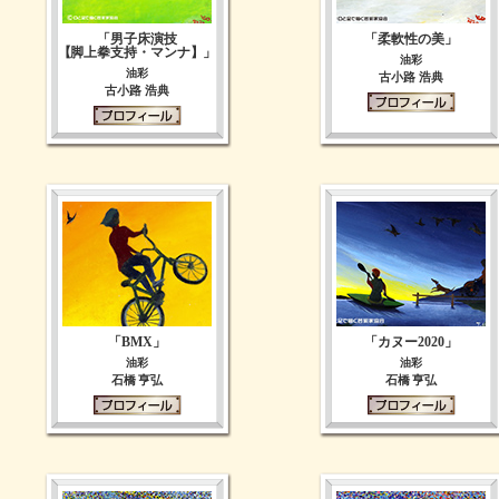
「男子床演技
「柔軟性の美」
【脚上拳支持・マンナ】」
油彩
油彩
古小路 浩典
古小路 浩典
「BMX」
「カヌー2020」
油彩
油彩
石橋 亨弘
石橋 亨弘