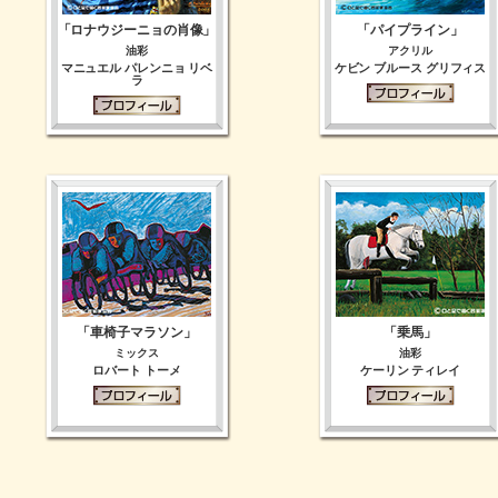
「ロナウジーニョの肖像」
「パイプライン」
油彩
アクリル
マニュエル パレンニョ リベ
ケビン ブルース グリフィス
ラ
「車椅子マラソン」
「乗馬」
ミックス
油彩
ロバート トーメ
ケーリン ティレイ