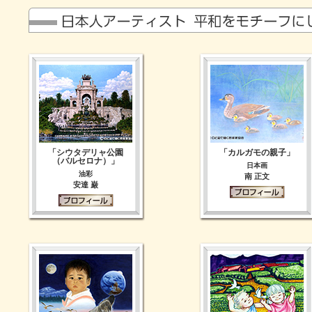
「シウタデリャ公園
「カルガモの親子」
（バルセロナ）」
日本画
油彩
南 正文
安達 巌