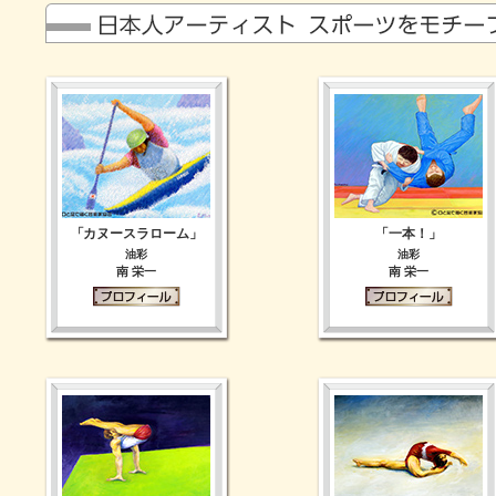
「カヌースラローム」
「一本！」
油彩
油彩
南 栄一
南 栄一