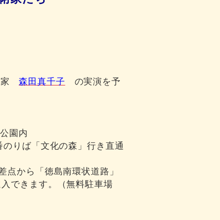
、画家
森田真千子
の実演を予
公園内
3番のりば「文化の森」行き直通
交差点から「徳島南環状道路」
進入できます。（無料駐車場