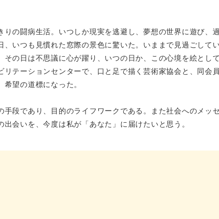
きりの闘病生活。いつしか現実を逃避し、夢想の世界に遊び、
日、いつも見慣れた窓際の景色に驚いた。いままで見過ごして
。その日は不思議に心が躍り、いつの日か、この心境を絵とし
ビリテーションセンターで、口と足で描く芸術家協会と、同会
、希望の道標になった。
の手段であり、目的のライフワークである。また社会へのメッ
の出会いを、今度は私が「あなた」に届けたいと思う。