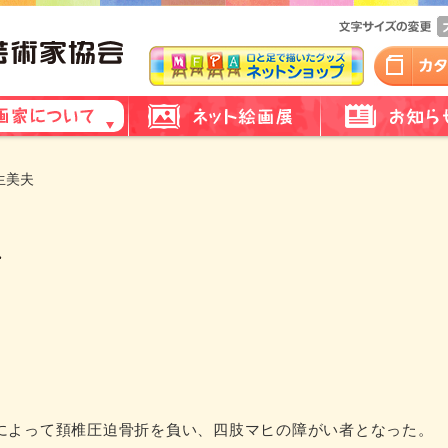
生美夫
故によって頚椎圧迫骨折を負い、四肢マヒの障がい者となった。