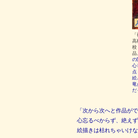
「
高
校
品
の
心
点
絵
竜
だ
「次から次へと作品がで
心忘るべからず、絶えず
絵描きは枯れちゃいけな