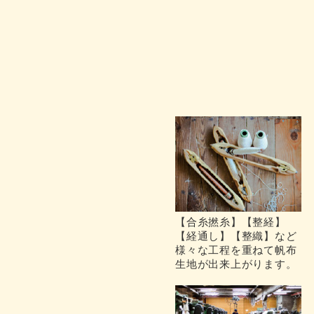
【合糸撚糸】【整経】
【経通し】【整織】など
様々な工程を重ねて帆布
生地が出来上がります。