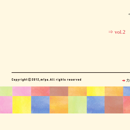
⇒ vo
カ