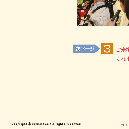
ご来
くれ
カ