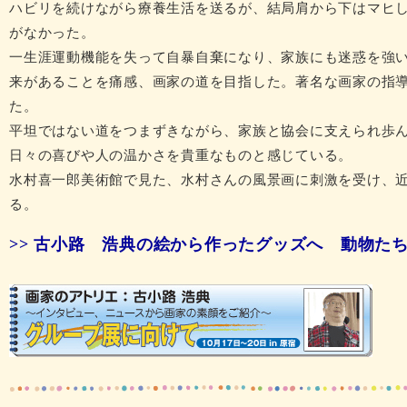
ハビリを続けながら療養生活を送るが、結局肩から下はマヒ
がなかった。
一生涯運動機能を失って自暴自棄になり、家族にも迷惑を強
来があることを痛感、画家の道を目指した。著名な画家の指
た。
平坦ではない道をつまずきながら、家族と協会に支えられ歩
日々の喜びや人の温かさを貴重なものと感じている。
水村喜一郎美術館で見た、水村さんの風景画に刺激を受け、
る。
>> 古小路 浩典の絵から作ったグッズへ 動物た