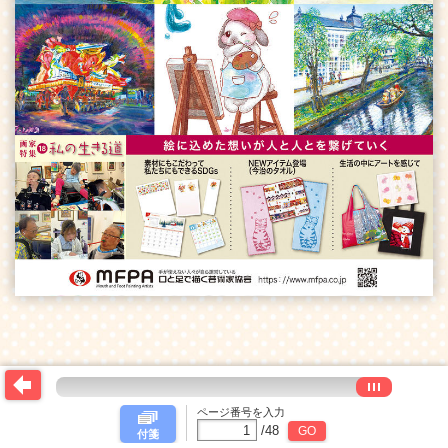
ページ番号を入力
/
48
GO
付箋